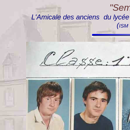
"Semp
L'Amicale des anciens du lycée "
(
ISM 