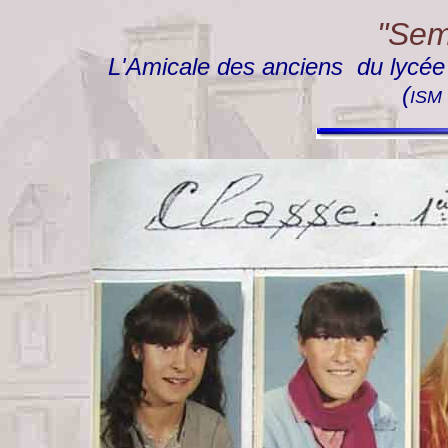
"Semp
L'Amicale des anciens du lycée "
(
ISM 