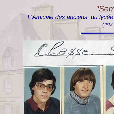
"Semp
L'Amicale des anciens du lycée "
(
ISM 