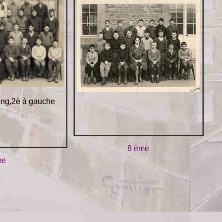
rang,2è à gauche
8 ème
me