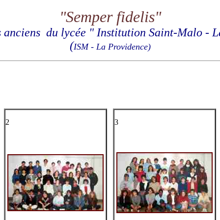
"Semper fidelis"
 anciens du lycée " Institution Saint-Malo - 
(
ISM - La Providence)
2
3