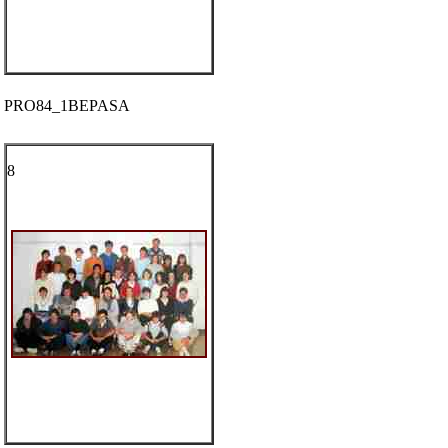
PRO84_1BEPASA
8