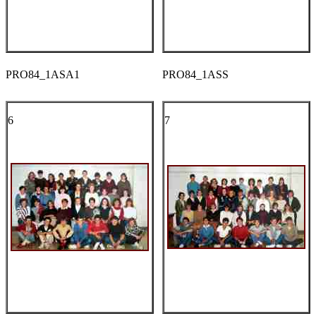
PRO84_1ASA1
PRO84_1ASS
6
7