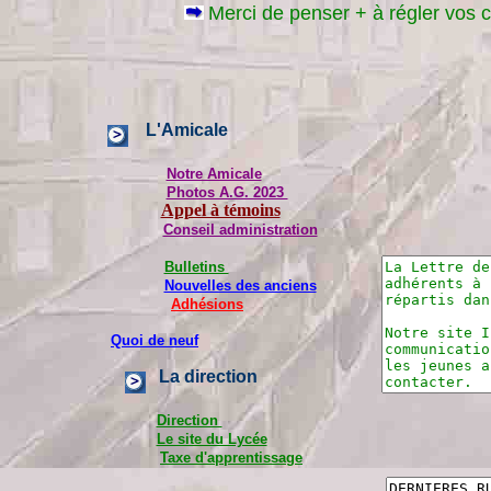
Merci de penser + à régler vos co
L'Amicale
Notre Amicale
Photos A.G. 2023
Appel à témoins
Conseil administration
Bulletins
Nouvelles des anciens
Adhésions
Quoi de neuf
La direction
Direction
Le site du Lycée
Taxe d'apprentissage