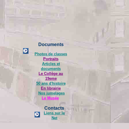
Documents
Photos de classes
Portraits
Articles et
documents
Le Collège au
19eme
50
ans d'histoire
En librairie
Nos jumelages
Le Musée
Contacts
Liens sur le
Net