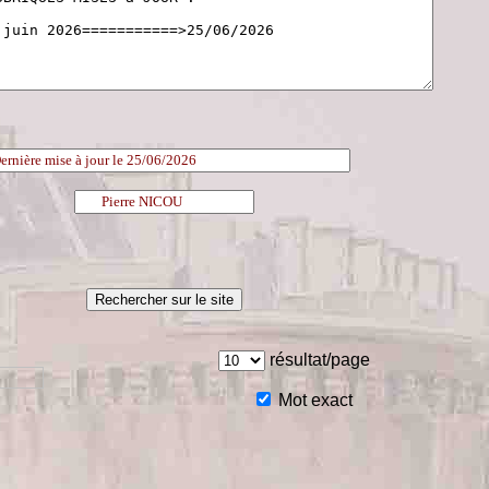
résultat/page
Mot exact