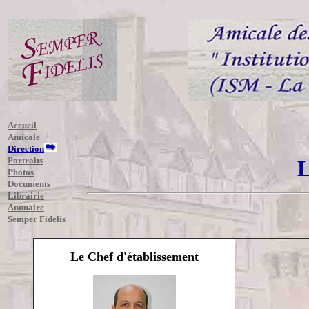
Accueil
Amicale
Direction
Portraits
La D
Photos
Documents
Librairie
Annuaire
Semper Fidelis
Le Chef d'établissement