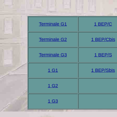
Terminale G1
1
BEP/C
Terminale G2
1
BEP/Cbis
Terminale G3
1
BEP/S
1 G1
1
BEP/Sbis
1 G2
1 G3