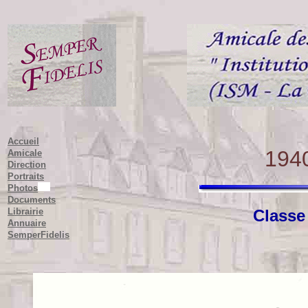
Accueil
194
Amicale
Direction
Portraits
Photos
Documents
Librairie
Classe
Annuaire
SemperFidelis